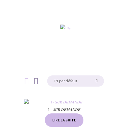
1 – 𝑺𝑼𝑹 𝑫𝑬𝑴𝑨𝑵𝑫𝑬
LIRE LA SUITE