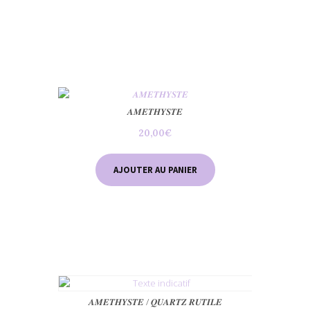
𝑨𝑴𝑬𝑻𝑯𝒀𝑺𝑻𝑬
20,00
€
AJOUTER AU PANIER
𝑨𝑴𝑬𝑻𝑯𝒀𝑺𝑻𝑬 / 𝑸𝑼𝑨𝑹𝑻𝒁 𝑹𝑼𝑻𝑰𝑳𝑬