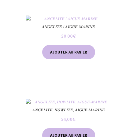
𝑨𝑵𝑮𝑬𝑳𝑰𝑻𝑬 / 𝑨𝑰𝑮𝑼𝑬-𝑴𝑨𝑹𝑰𝑵𝑬
20,00
€
AJOUTER AU PANIER
𝑨𝑵𝑮𝑬𝑳𝑰𝑻𝑬, 𝑯𝑶𝑾𝑳𝑰𝑻𝑬, 𝑨𝑰𝑮𝑼𝑬-𝑴𝑨𝑹𝑰𝑵𝑬
24,00
€
AJOUTER AU PANIER