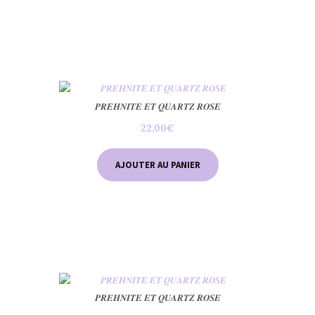
𝑷𝑹𝑬𝑯𝑵𝑰𝑻𝑬 𝑬𝑻 𝑸𝑼𝑨𝑹𝑻𝒁 𝑹𝑶𝑺𝑬
22,00
€
AJOUTER AU PANIER
𝑷𝑹𝑬𝑯𝑵𝑰𝑻𝑬 𝑬𝑻 𝑸𝑼𝑨𝑹𝑻𝒁 𝑹𝑶𝑺𝑬