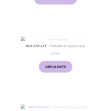
𝑩𝑶𝑿 𝑬𝑵𝑭𝑨𝑵𝑻 – Préhnite et Quartz rose
0,00
€
LIRE LA SUITE