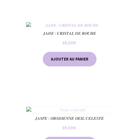
𝑱𝑨𝑫𝑬 / 𝑪𝑹𝑰𝑺𝑻𝑨𝑳 𝑫𝑬 𝑹𝑶𝑪𝑯𝑬
18,00
€
AJOUTER AU PANIER
𝑱𝑨𝑺𝑷𝑬 / 𝑶𝑩𝑺𝑫𝑰𝑬𝑵𝑵𝑬 𝑶𝑬𝑰𝑳 𝑪𝑬𝑳𝑬𝑺𝑻𝑬
19,00
€