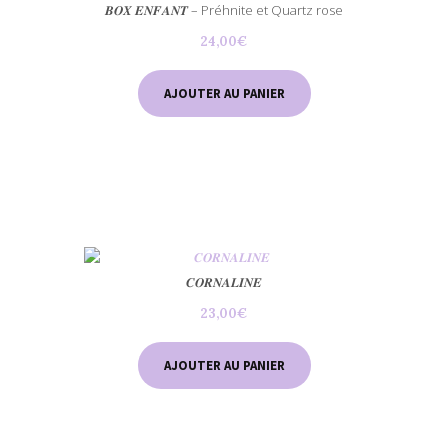
𝑩𝑶𝑿 𝑬𝑵𝑭𝑨𝑵𝑻 – Préhnite et Quartz rose
24,00
€
AJOUTER AU PANIER
𝑪𝑶𝑹𝑵𝑨𝑳𝑰𝑵𝑬
23,00
€
AJOUTER AU PANIER