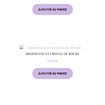
AJOUTER AU PANIER
𝑶𝑩𝑺𝑰𝑫𝑰𝑬𝑵𝑵𝑬 𝑬𝑻 𝑪𝑹𝑰𝑺𝑻𝑨𝑳 𝑫𝑬 𝑹𝑶𝑪𝑯𝑬
26,00
€
AJOUTER AU PANIER