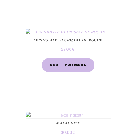
𝑳𝑬𝑷𝑰𝑫𝑶𝑳𝑰𝑻𝑬 𝑬𝑻 𝑪𝑹𝑰𝑺𝑻𝑨𝑳 𝑫𝑬 𝑹𝑶𝑪𝑯𝑬
27,00
€
AJOUTER AU PANIER
𝑴𝑨𝑳𝑨𝑪𝑯𝑰𝑻𝑬
30,00
€