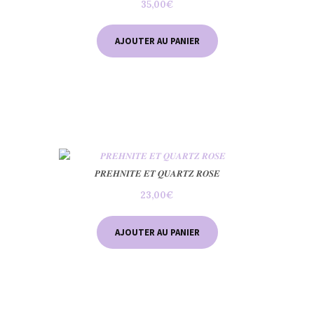
35,00
€
AJOUTER AU PANIER
𝑷𝑹𝑬𝑯𝑵𝑰𝑻𝑬 𝑬𝑻 𝑸𝑼𝑨𝑹𝑻𝒁 𝑹𝑶𝑺𝑬
23,00
€
AJOUTER AU PANIER