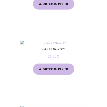
AJOUTER AU PANIER
𝑳𝑨𝑩𝑹𝑨𝑫𝑶𝑹𝑰𝑻𝑬
26,00
€
AJOUTER AU PANIER