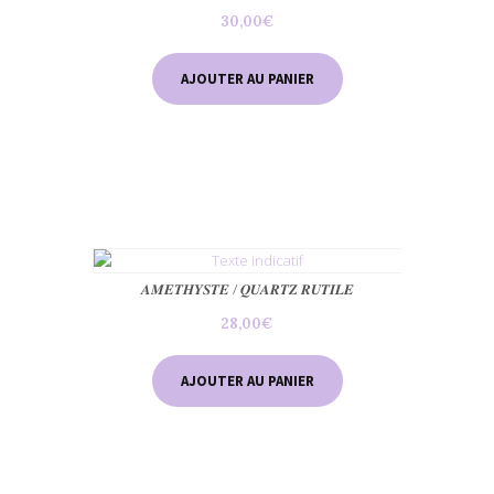
30,00
€
AJOUTER AU PANIER
𝑨𝑴𝑬𝑻𝑯𝒀𝑺𝑻𝑬 / 𝑸𝑼𝑨𝑹𝑻𝒁 𝑹𝑼𝑻𝑰𝑳𝑬
28,00
€
AJOUTER AU PANIER