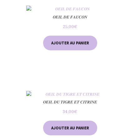
𝑶𝑬𝑰𝑳 𝑫𝑬 𝑭𝑨𝑼𝑪𝑶𝑵
25,00
€
AJOUTER AU PANIER
𝑶𝑬𝑰𝑳 𝑫𝑼 𝑻𝑰𝑮𝑹𝑬 𝑬𝑻 𝑪𝑰𝑻𝑹𝑰𝑵𝑬
34,00
€
AJOUTER AU PANIER