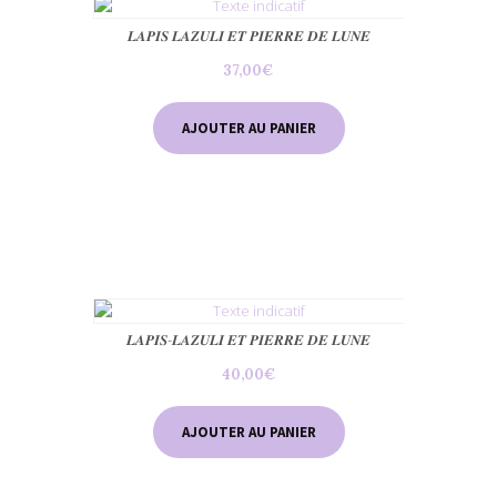
𝑳𝑨𝑷𝑰𝑺 𝑳𝑨𝒁𝑼𝑳𝑰 𝑬𝑻 𝑷𝑰𝑬𝑹𝑹𝑬 𝑫𝑬 𝑳𝑼𝑵𝑬
37,00
€
AJOUTER AU PANIER
𝑳𝑨𝑷𝑰𝑺-𝑳𝑨𝒁𝑼𝑳𝑰 𝑬𝑻 𝑷𝑰𝑬𝑹𝑹𝑬 𝑫𝑬 𝑳𝑼𝑵𝑬
40,00
€
AJOUTER AU PANIER