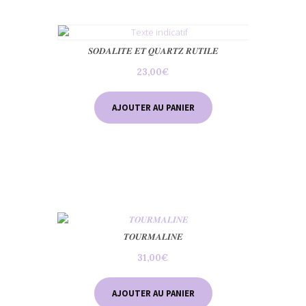
𝑺𝑶𝑫𝑨𝑳𝑰𝑻𝑬 𝑬𝑻 𝑸𝑼𝑨𝑹𝑻𝒁 𝑹𝑼𝑻𝑰𝑳𝑬
23,00
€
AJOUTER AU PANIER
𝑻𝑶𝑼𝑹𝑴𝑨𝑳𝑰𝑵𝑬
31,00
€
AJOUTER AU PANIER