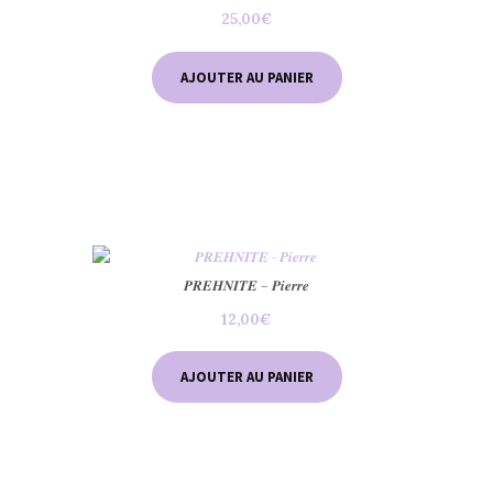
25,00
€
AJOUTER AU PANIER
𝑷𝑹𝑬𝑯𝑵𝑰𝑻𝑬 – 𝑷𝒊𝒆𝒓𝒓𝒆
12,00
€
AJOUTER AU PANIER