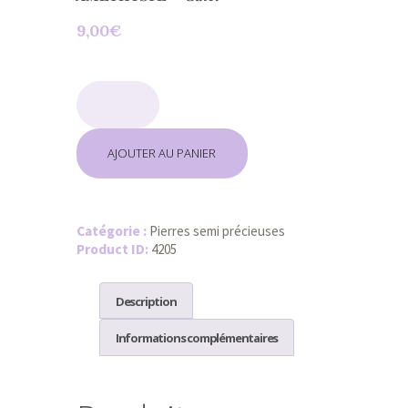
9,00
€
quantité
de
𝑨𝑴𝑬𝑻𝑯𝒀𝑺𝑻𝑬
-
𝑮𝒂𝒍𝒆𝒕
AJOUTER AU PANIER
Catégorie :
Pierres semi précieuses
Product ID:
4205
Description
Informations complémentaires