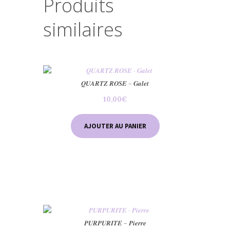
Produits
similaires
𝑸𝑼𝑨𝑹𝑻𝒁 𝑹𝑶𝑺𝑬 – 𝑮𝒂𝒍𝒆𝒕
10,00
€
AJOUTER AU PANIER
𝑷𝑼𝑹𝑷𝑼𝑹𝑰𝑻𝑬 – 𝑷𝒊𝒆𝒓𝒓𝒆