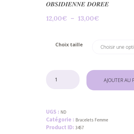
𝑶𝑩𝑺𝑰𝑫𝑰𝑬𝑵𝑵𝑬 𝑫𝑶𝑹𝑬𝑬
Plage
12,00
€
–
13,00
€
de
prix :
12,00€
Choix taille
à
13,00€
quantité
de
AJOUTER AU 
𝑶𝑩𝑺𝑰𝑫𝑰𝑬𝑵𝑵𝑬
𝑫𝑶𝑹𝑬𝑬
UGS :
ND
Catégorie :
Bracelets Femme
Product ID:
3457