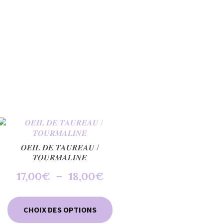
𝑶𝑬𝑰𝑳 𝑫𝑬 𝑻𝑨𝑼𝑹𝑬𝑨𝑼 /
𝑻𝑶𝑼𝑹𝑴𝑨𝑳𝑰𝑵𝑬
Plage
17,00
€
–
18,00
€
de
prix :
Ce
17,00€
CHOIX DES OPTIONS
produit
à
a