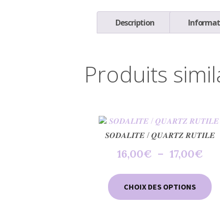
Description
Informat
Produits simil
𝑺𝑶𝑫𝑨𝑳𝑰𝑻𝑬 / 𝑸𝑼𝑨𝑹𝑻𝒁 𝑹𝑼𝑻𝑰𝑳𝑬
Pl
16,00
€
–
17,00
€
de
pri
C
16,
CHOIX DES OPTIONS
pr
à
a
17,
pl
va