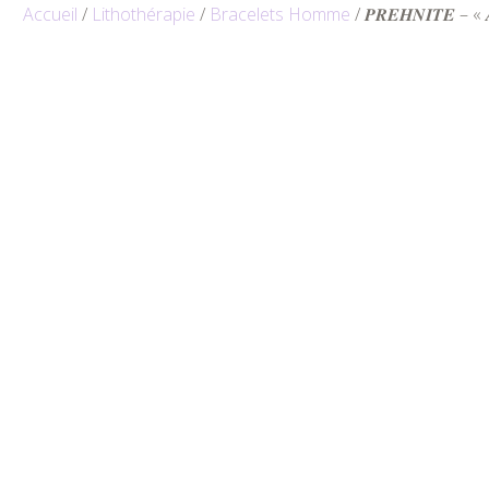
Accueil
/
Lithothérapie
/
Bracelets Homme
/ 𝑷𝑹𝑬𝑯𝑵𝑰𝑻𝑬 – «