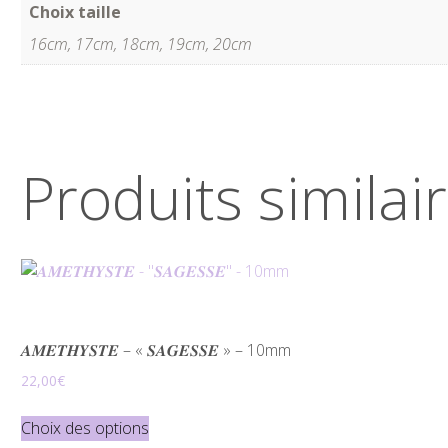
Choix taille
16cm, 17cm, 18cm, 19cm, 20cm
Produits similai
𝑨𝑴𝑬𝑻𝑯𝒀𝑺𝑻𝑬 – « 𝑺𝑨𝑮𝑬𝑺𝑺𝑬 » – 10mm
22,00
€
Ce
Choix des options
produit