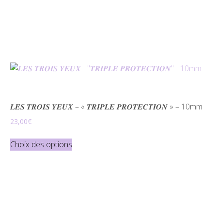
𝑳𝑬𝑺 𝑻𝑹𝑶𝑰𝑺 𝒀𝑬𝑼𝑿 – « 𝑻𝑹𝑰𝑷𝑳𝑬 𝑷𝑹𝑶𝑻𝑬𝑪𝑻𝑰𝑶𝑵 » – 10mm
23,00
€
Ce
Choix des options
produit
a
plusieurs
variations.
Les
options