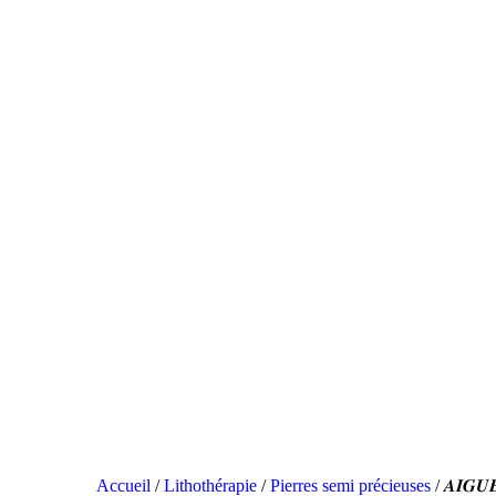
Accueil
/
Lithothérapie
/
Pierres semi précieuses
/ 𝑨𝑰𝑮𝑼𝑬