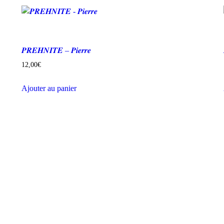
𝑷𝑹𝑬𝑯𝑵𝑰𝑻𝑬 – 𝑷𝒊𝒆𝒓𝒓𝒆
12,00
€
Ajouter au panier
© SakiSev 2024