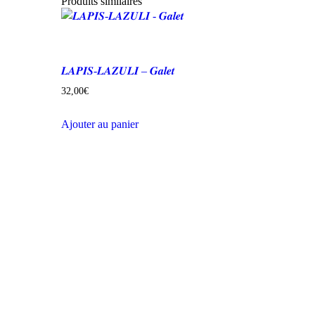
Produits similaires
𝑳𝑨𝑷𝑰𝑺-𝑳𝑨𝒁𝑼𝑳𝑰 – 𝑮𝒂𝒍𝒆𝒕
32,00
€
Ajouter au panier