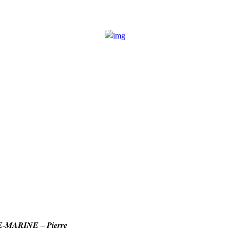
-𝑴𝑨𝑹𝑰𝑵𝑬 – 𝑷𝒊𝒆𝒓𝒓𝒆