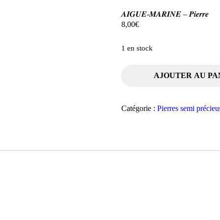
𝑨𝑰𝑮𝑼𝑬-𝑴𝑨𝑹𝑰𝑵𝑬 – 𝑷𝒊𝒆𝒓𝒓𝒆
8,00
€
1 en stock
quantité
AJOUTER AU PA
de
𝑨𝑰𝑮𝑼𝑬-
𝑴𝑨𝑹𝑰𝑵𝑬
Catégorie :
Pierres semi précieu
-
𝑷𝒊𝒆𝒓𝒓𝒆