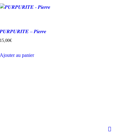
𝑷𝑼𝑹𝑷𝑼𝑹𝑰𝑻𝑬 – 𝑷𝒊𝒆𝒓𝒓𝒆
15,00
€
Ajouter au panier