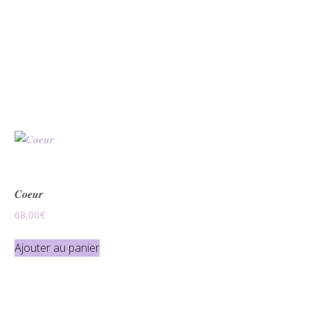
𝑪𝒐𝒆𝒖𝒓
68,00
€
Ajouter au panier