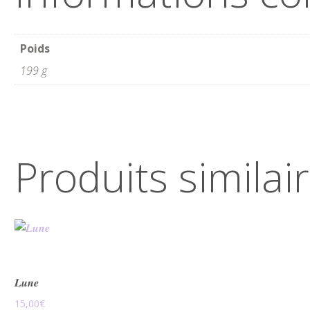
Poids
199 g
Produits similai
𝑳𝒖𝒏𝒆
15,00
€