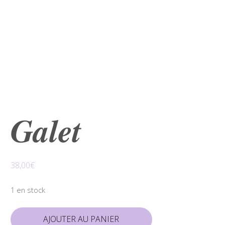
𝑮𝒂𝒍𝒆𝒕
38,00
€
1 en stock
quantité
AJOUTER AU PANIER
de