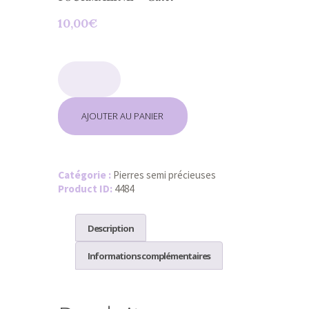
10,00
€
quantité
de
𝑻𝑶𝑼𝑹𝑴𝑨𝑳𝑰𝑵𝑬
-
𝑮𝒂𝒍𝒆𝒕
AJOUTER AU PANIER
Catégorie :
Pierres semi précieuses
Product ID:
4484
Description
Informations complémentaires