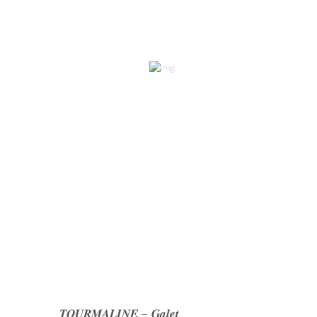
𝑻𝑶𝑼𝑹𝑴𝑨𝑳𝑰𝑵𝑬 – 𝑮𝒂𝒍𝒆𝒕