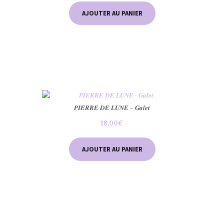
AJOUTER AU PANIER
𝑷𝑰𝑬𝑹𝑹𝑬 𝑫𝑬 𝑳𝑼𝑵𝑬 – 𝑮𝒂𝒍𝒆𝒕
18,00
€
AJOUTER AU PANIER