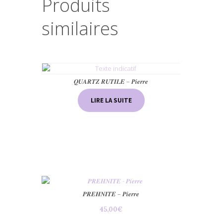
Produits
similaires
𝑸𝑼𝑨𝑹𝑻𝒁 𝑹𝑼𝑻𝑰𝑳𝑬 – 𝑷𝒊𝒆𝒓𝒓𝒆
LIRE LA SUITE
𝑷𝑹𝑬𝑯𝑵𝑰𝑻𝑬 – 𝑷𝒊𝒆𝒓𝒓𝒆
45,00
€