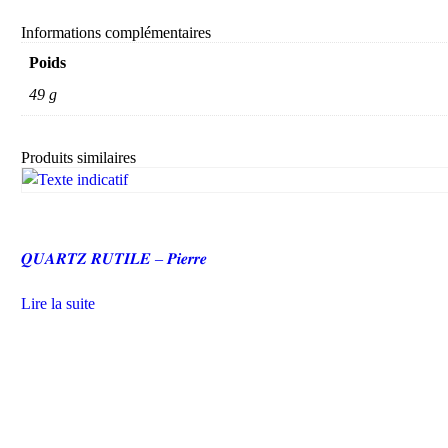
Informations complémentaires
Poids
49 g
Produits similaires
𝑸𝑼𝑨𝑹𝑻𝒁 𝑹𝑼𝑻𝑰𝑳𝑬 – 𝑷𝒊𝒆𝒓𝒓𝒆
Lire la suite