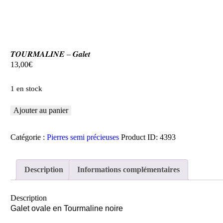
𝑻𝑶𝑼𝑹𝑴𝑨𝑳𝑰𝑵𝑬 – 𝑮𝒂𝒍𝒆𝒕
13,00
€
1 en stock
Ajouter au panier
quantité
de
𝑻𝑶𝑼𝑹𝑴𝑨𝑳𝑰𝑵𝑬
Catégorie :
Pierres semi précieuses
Product ID:
4393
-
𝑮𝒂𝒍𝒆𝒕
Description
Informations complémentaires
Description
Galet ovale en Tourmaline noire