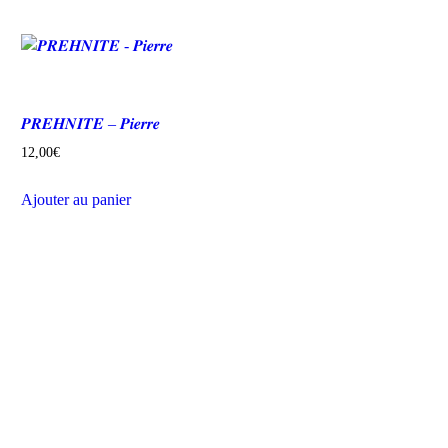
𝑷𝑹𝑬𝑯𝑵𝑰𝑻𝑬 – 𝑷𝒊𝒆𝒓𝒓𝒆
12,00
€
Ajouter au panier