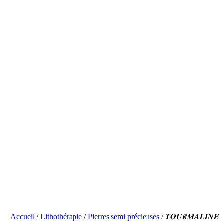
Accueil
/
Lithothérapie
/
Pierres semi précieuses
/ 𝑻𝑶𝑼𝑹𝑴𝑨𝑳𝑰𝑵𝑬 – 